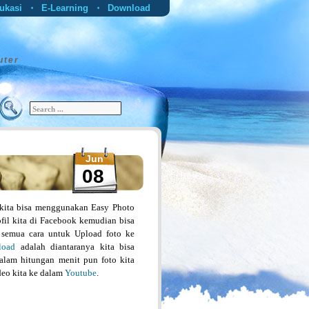
ukasi
E-Learning
Download
•
•
uter
Jun
08
kita bisa menggunakan Easy Photo
fil kita di Facebook kemudian bisa
da semua cara untuk Upload foto ke
load
adalah diantaranya kita bisa
alam hitungan menit pun foto kita
deo kita ke dalam
Youtube
.