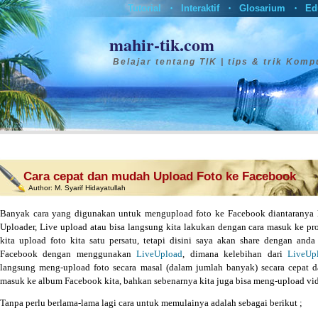
Tutorial
Interaktif
Glosarium
Ed
•
•
•
mahir-tik.com
Belajar tentang TIK | tips & trik Komp
Cara cepat dan mudah Upload Foto ke Facebook
Author:
M. Syarif Hidayatullah
Banyak cara yang digunakan untuk mengupload foto ke Facebook diantaranya 
Uploader, Live upload atau bisa langsung kita lakukan dengan cara masuk ke pro
kita upload foto kita satu persatu, tetapi disini saya akan share dengan an
Facebook dengan menggunakan
LiveUpload
, dimana kelebihan dari
LiveUp
langsung meng-upload foto secara masal (dalam jumlah banyak) secara cepat d
masuk ke album Facebook kita, bahkan sebenarnya kita juga bisa meng-upload vi
Tanpa perlu berlama-lama lagi cara untuk memulainya adalah sebagai berikut ;