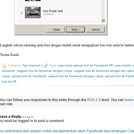
Langkah selesai sekarang anda bisa dengan mudah untuk mengupload foto-foto anda ke halam
Terima Kasih.
Category:
Tips Internet
|
Tags:
cara cepat upload foto ke Facebook FB
,
cara mudah u
facebook
,
unggah foto ke facebook dengan cepat
,
unggah foto ke facebook dengan live uplo
cepat
,
upload foto ke Facebook
,
upload foto ke Facebook dengan cepat
,
upload foto ke Face
foto ke FB
You can follow any responses to this entry through the
RSS 2.0
feed. You can
leave
own site.
eave a Reply
»
Log in
ou must be logged in to post a comment.
ra sederhana dan ampuh untuk mengamankan akun Facebook dari serangan Cra