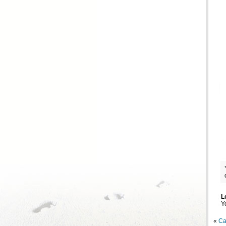
L
Y
«
Ca