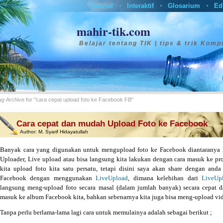
Tutorial
Interaktif
Glosarium
Ed
•
•
•
mahir-tik.com
Belajar tentang TIK | tips & trik Komp
ag-Archive for "cara cepat upload foto ke Facebook FB"
Cara cepat dan mudah Upload Foto ke Facebook
Author:
M. Syarif Hidayatullah
Banyak cara yang digunakan untuk mengupload foto ke Facebook diantaranya 
Uploader, Live upload atau bisa langsung kita lakukan dengan cara masuk ke pro
kita upload foto kita satu persatu, tetapi disini saya akan share dengan an
Facebook dengan menggunakan
LiveUpload
, dimana kelebihan dari
LiveUp
langsung meng-upload foto secara masal (dalam jumlah banyak) secara cepat d
masuk ke album Facebook kita, bahkan sebenarnya kita juga bisa meng-upload vi
Tanpa perlu berlama-lama lagi cara untuk memulainya adalah sebagai berikut ;