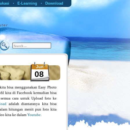
ukasi
E-Learning
Download
•
•
uter
Jun
08
kita bisa menggunakan Easy Photo
fil kita di Facebook kemudian bisa
da semua cara untuk Upload foto ke
load
adalah diantaranya kita bisa
alam hitungan menit pun foto kita
deo kita ke dalam
Youtube
.