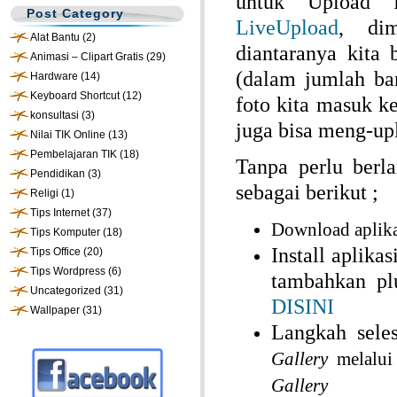
untuk Upload 
Post Category
LiveUpload
, di
Alat Bantu
(2)
diantaranya kita
Animasi – Clipart Gratis
(29)
(dalam jumlah ba
Hardware
(14)
Keyboard Shortcut
(12)
foto kita masuk k
konsultasi
(3)
juga bisa meng-up
Nilai TIK Online
(13)
Pembelajaran TIK
(18)
Tanpa perlu berl
Pendidikan
(3)
sebagai berikut ;
Religi
(1)
Tips Internet
(37)
Download aplik
Tips Komputer
(18)
Install aplika
Tips Office
(20)
Tips Wordpress
(6)
tambahkan pl
Uncategorized
(31)
DISINI
Wallpaper
(31)
Langkah seles
Gallery
melalu
Gallery