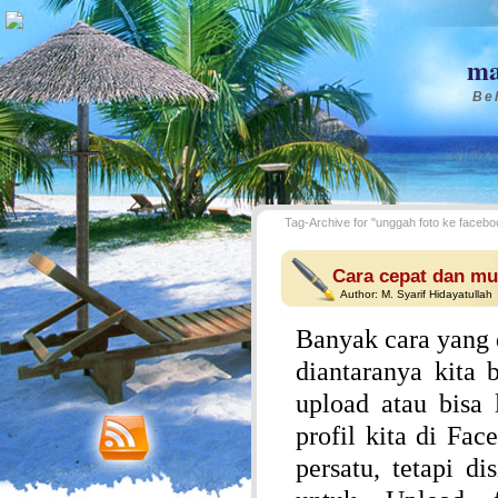
ma
Bel
Tag-Archive for "unggah foto ke facebo
Cara cepat dan mu
Author:
M. Syarif Hidayatullah
Banyak cara yang
diantaranya kita
upload atau bisa
profil kita di Fac
persatu, tetapi d