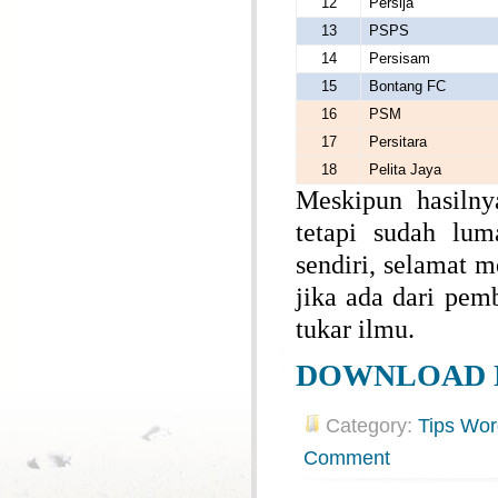
12
Persija
13
PSPS
14
Persisam
15
Bontang FC
16
PSM
17
Persitara
18
Pelita Jaya
Meskipun hasilny
tetapi sudah lu
sendiri, selamat 
jika ada dari pem
tukar ilmu.
DOWNLOAD 
Category:
Tips Wor
Comment