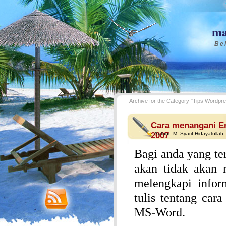
ma
Bel
Archive for the Category "Tips Wordpr
Cara menangani Er
2007
Author:
M. Syarif Hidayatullah
Bagi anda yang te
akan tidak akan m
melengkapi infor
tulis tentang car
MS-Word
.