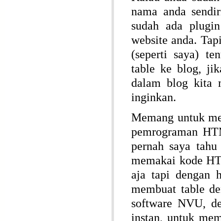
nama anda sendir
sudah ada plugi
website anda. Ta
(seperti saya) t
table ke blog, ji
dalam blog kita m
inginkan.
Memang untuk mem
pemrograman HTML
pernah saya tahu
memakai kode HTM
aja tapi dengan 
membuat table d
software NVU, den
instan, untuk mem