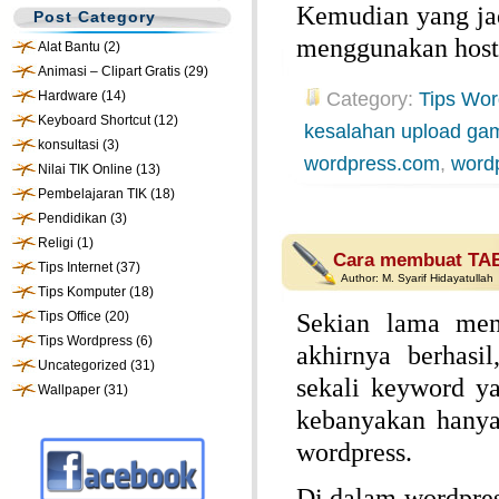
Kemudian yang jad
Post Category
menggunakan hosti
Alat Bantu
(2)
Animasi – Clipart Gratis
(29)
Hardware
(14)
Category:
Tips Wor
Keyboard Shortcut
(12)
kesalahan upload ga
konsultasi
(3)
wordpress.com
,
word
Nilai TIK Online
(13)
Pembelajaran TIK
(18)
Pendidikan
(3)
Religi
(1)
Cara membuat TAB
Tips Internet
(37)
Author:
M. Syarif Hidayatullah
Tips Komputer
(18)
Tips Office
(20)
Sekian lama men
Tips Wordpress
(6)
akhirnya berhasi
Uncategorized
(31)
sekali keyword y
Wallpaper
(31)
kebanyakan hanya
wordpress.
Di dalam wordpres