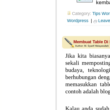
kembal
Category:
Tips Wor
Wordpress
|
Leav
Membuat Table Di
Author:
M. Syarif Hidayatullah
Jika kita biasan
sekali memposting
budaya, teknolog
berhubungan deng
memasukkan table
contoh adalah blo
Kalau anda sudah