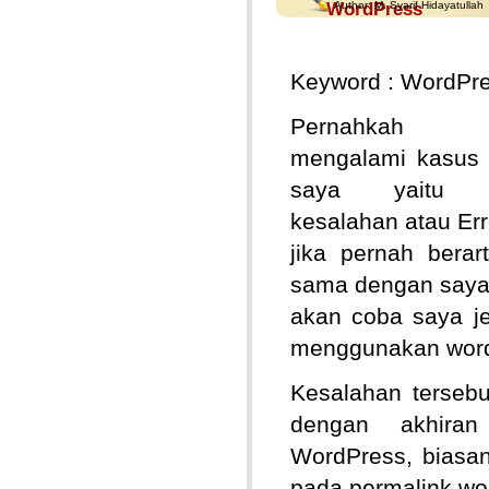
WordPress
Author:
M. Syarif Hidayatullah
Keyword : WordPres
Pernahkah 
mengalami kasus 
saya yaitu te
kesalahan atau Err
jika pernah berar
sama dengan saya.
akan coba saya je
menggunakan word
Kesalahan terseb
dengan akhiran
WordPress, biasa
pada permalink wor