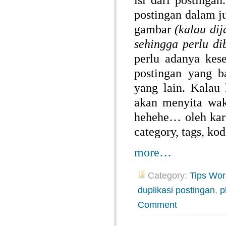
isi dari postinga
postingan dalam 
gambar
(kalau di
sehingga perlu di
perlu adanya kes
postingan yang b
yang lain. Kalau 
akan menyita wak
hehehe… oleh kare
category, tags, ko
more…
Category:
Tips Wor
duplikasi postingan
,
p
Comment