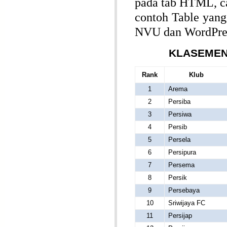
pada tab HTML, car
contoh Table yang
NVU dan WordPress
KLASEMEN
Rank
Klub
1
Arema
2
Persiba
3
Persiwa
4
Persib
5
Persela
6
Persipura
7
Persema
8
Persik
9
Persebaya
10
Sriwijaya FC
11
Persijap