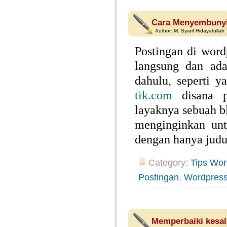
Cara Menyembunyi
Author:
M. Syarif Hidayatullah
Postingan di word
langsung dan ada
dahulu, seperti 
tik.com
disana po
layaknya sebuah bl
menginginkan unt
dengan hanya judul
Category:
Tips Wor
Postingan
,
Wordpres
Memperbaiki kesal