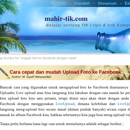
Tutorial
Interaktif
Glosarium
Ed
•
•
•
mahir-tik.com
Belajar tentang TIK | tips & trik Komp
ag-Archive for "unggah foto ke facebook dengan cepat"
Cara cepat dan mudah Upload Foto ke Facebook
Author:
M. Syarif Hidayatullah
Banyak cara yang digunakan untuk mengupload foto ke Facebook diantaranya 
Uploader, Live upload atau bisa langsung kita lakukan dengan cara masuk ke pro
kita upload foto kita satu persatu, tetapi disini saya akan share dengan an
Facebook dengan menggunakan
LiveUpload
, dimana kelebihan dari
LiveUp
langsung meng-upload foto secara masal (dalam jumlah banyak) secara cepat d
masuk ke album Facebook kita, bahkan sebenarnya kita juga bisa meng-upload vi
Tanpa perlu berlama-lama lagi cara untuk memulainya adalah sebagai berikut ;