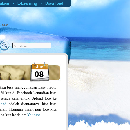
ukasi
E-Learning
Download
•
•
uter
Jun
08
kita bisa menggunakan Easy Photo
fil kita di Facebook kemudian bisa
da semua cara untuk Upload foto ke
load
adalah diantaranya kita bisa
alam hitungan menit pun foto kita
deo kita ke dalam
Youtube
.