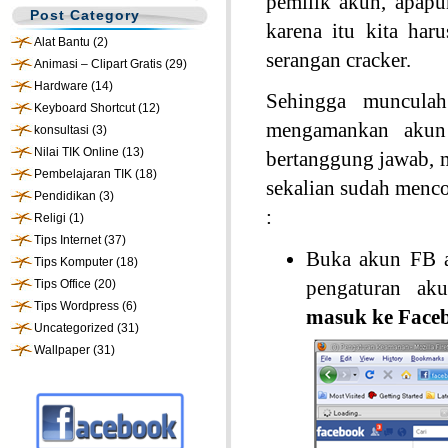
pemilik akun, apapun
Post Category
karena itu kita ha
Alat Bantu
(2)
serangan cracker.
Animasi – Clipart Gratis
(29)
Hardware
(14)
Sehingga muncula
Keyboard Shortcut
(12)
mengamankan akun
konsultasi
(3)
Nilai TIK Online
(13)
bertanggung jawab, 
Pembelajaran TIK
(18)
sekalian sudah menco
Pendidikan
(3)
:
Religi
(1)
Tips Internet
(37)
Buka akun FB a
Tips Komputer
(18)
pengaturan ak
Tips Office
(20)
Tips Wordpress
(6)
masuk ke Face
Uncategorized
(31)
Wallpaper
(31)