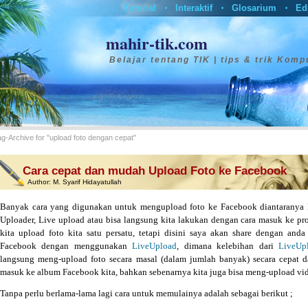
Tutorial
Interaktif
Glosarium
Ed
•
•
•
mahir-tik.com
Belajar tentang TIK | tips & trik Komp
g-Archive for "upload foto dengan cepat"
Cara cepat dan mudah Upload Foto ke Facebook
Author:
M. Syarif Hidayatullah
Banyak cara yang digunakan untuk mengupload foto ke Facebook diantaranya 
Uploader, Live upload atau bisa langsung kita lakukan dengan cara masuk ke pro
kita upload foto kita satu persatu, tetapi disini saya akan share dengan an
Facebook dengan menggunakan
LiveUpload
, dimana kelebihan dari
LiveUp
langsung meng-upload foto secara masal (dalam jumlah banyak) secara cepat d
masuk ke album Facebook kita, bahkan sebenarnya kita juga bisa meng-upload vi
Tanpa perlu berlama-lama lagi cara untuk memulainya adalah sebagai berikut ;