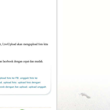
t, LiveUpload akan mengupload foto kita
an facebook dengan cepat dan mudah.
pload foto ke FB
,
unggah foto ke
ad
,
upload foto
,
upload foto dengan
book dengan live upload
,
upload unggah