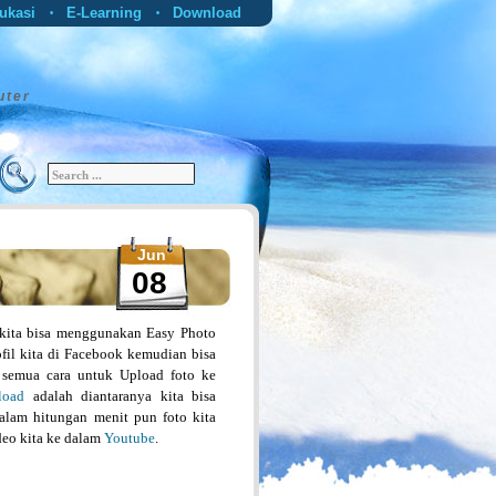
ukasi
E-Learning
Download
•
•
uter
Jun
08
kita bisa menggunakan Easy Photo
fil kita di Facebook kemudian bisa
da semua cara untuk Upload foto ke
load
adalah diantaranya kita bisa
alam hitungan menit pun foto kita
deo kita ke dalam
Youtube
.