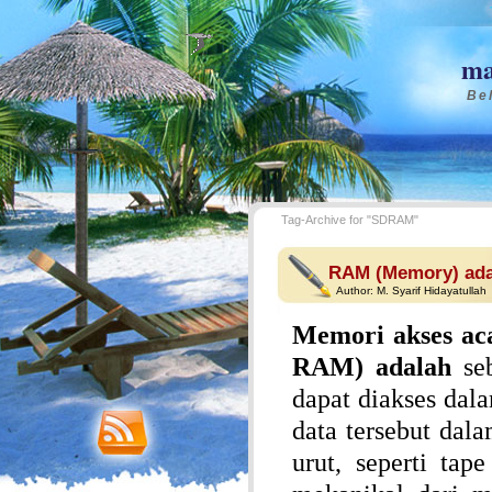
ma
Bel
Tag-Archive for "SDRAM"
RAM (Memory) ad
Author:
M. Syarif Hidayatullah
Memori akses ac
RAM) adalah
seb
dapat diakses dal
data tersebut dal
urut, seperti ta