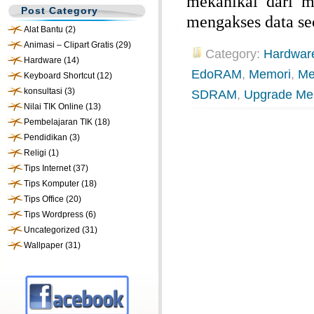
mekanikal dari 
Post Category
mengakses data se
Alat Bantu
(2)
Animasi – Clipart Gratis
(29)
Category:
Hardwar
Hardware
(14)
EdoRAM
,
Memori
,
Me
Keyboard Shortcut
(12)
konsultasi
(3)
SDRAM
,
Upgrade Me
Nilai TIK Online
(13)
Pembelajaran TIK
(18)
Pendidikan
(3)
Religi
(1)
Tips Internet
(37)
Tips Komputer
(18)
Tips Office
(20)
Tips Wordpress
(6)
Uncategorized
(31)
Wallpaper
(31)