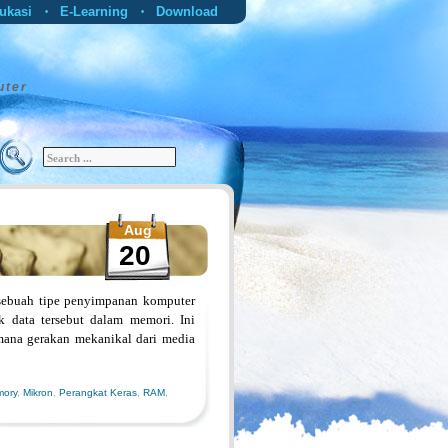
ukasi
E-Learning
Download
•
•
uter
Aug
20
ebuah tipe penyimpanan komputer
k data tersebut dalam memori. Ini
 mana gerakan mekanikal dari media
ory
,
Mikron
,
Perangkat Keras
,
RAM
,