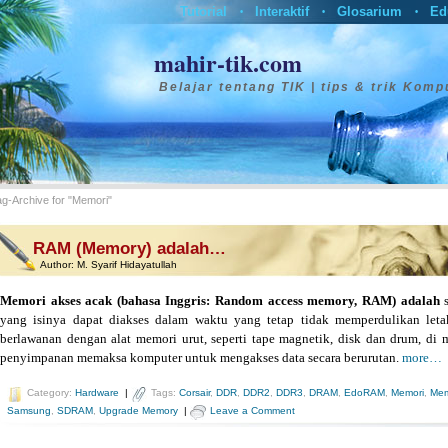
Tutorial
Interaktif
Glosarium
Ed
•
•
•
mahir-tik.com
Belajar tentang TIK | tips & trik Komp
ag-Archive for "Memori"
RAM (Memory) adalah…
Author:
M. Syarif Hidayatullah
Memori akses acak (bahasa Inggris: Random access memory, RAM) adalah
s
yang isinya dapat diakses dalam waktu yang tetap tidak memperdulikan leta
berlawanan dengan alat memori urut, seperti tape magnetik, disk dan drum, di
penyimpanan memaksa komputer untuk mengakses data secara berurutan.
more…
Category:
Hardware
|
Tags:
Corsair
,
DDR
,
DDR2
,
DDR3
,
DRAM
,
EdoRAM
,
Memori
,
Mem
Samsung
,
SDRAM
,
Upgrade Memory
|
Leave a Comment