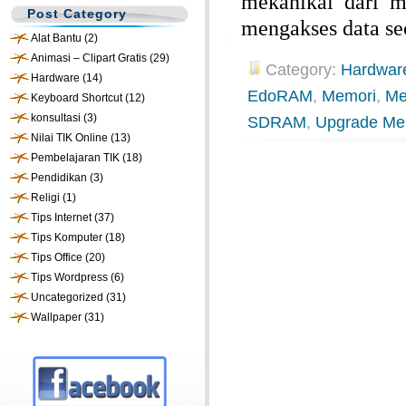
mekanikal dari 
Post Category
mengakses data se
Alat Bantu
(2)
Animasi – Clipart Gratis
(29)
Category:
Hardwar
Hardware
(14)
EdoRAM
,
Memori
,
Me
Keyboard Shortcut
(12)
konsultasi
(3)
SDRAM
,
Upgrade Me
Nilai TIK Online
(13)
Pembelajaran TIK
(18)
Pendidikan
(3)
Religi
(1)
Tips Internet
(37)
Tips Komputer
(18)
Tips Office
(20)
Tips Wordpress
(6)
Uncategorized
(31)
Wallpaper
(31)