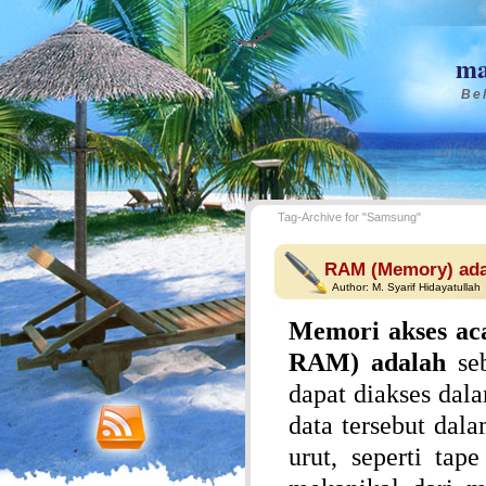
ma
Bel
Tag-Archive for "Samsung"
RAM (Memory) ad
Author:
M. Syarif Hidayatullah
Memori akses ac
RAM) adalah
seb
dapat diakses dal
data tersebut dal
urut, seperti ta