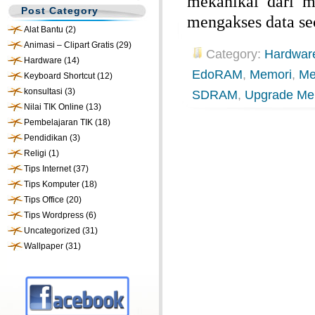
mekanikal dari 
Post Category
mengakses data se
Alat Bantu
(2)
Animasi – Clipart Gratis
(29)
Category:
Hardwar
Hardware
(14)
EdoRAM
,
Memori
,
Me
Keyboard Shortcut
(12)
konsultasi
(3)
SDRAM
,
Upgrade Me
Nilai TIK Online
(13)
Pembelajaran TIK
(18)
Pendidikan
(3)
Religi
(1)
Tips Internet
(37)
Tips Komputer
(18)
Tips Office
(20)
Tips Wordpress
(6)
Uncategorized
(31)
Wallpaper
(31)