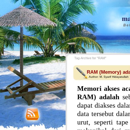
ma
Bel
Tag-Archive for "RAM"
RAM (Memory) ad
Author:
M. Syarif Hidayatullah
Memori akses ac
RAM) adalah
seb
dapat diakses dal
data tersebut dal
urut, seperti ta