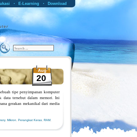
ukasi
E-Learning
Download
•
•
uter
Aug
20
ebuah tipe penyimpanan komputer
k data tersebut dalam memori. Ini
 mana gerakan mekanikal dari media
ory
,
Mikron
,
Perangkat Keras
,
RAM
,