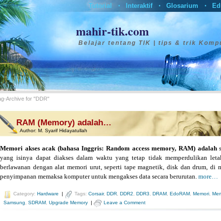
Tutorial
Interaktif
Glosarium
Ed
•
•
•
mahir-tik.com
Belajar tentang TIK | tips & trik Komp
ag-Archive for "DDR"
RAM (Memory) adalah…
Author:
M. Syarif Hidayatullah
Memori akses acak (bahasa Inggris: Random access memory, RAM) adalah
s
yang isinya dapat diakses dalam waktu yang tetap tidak memperdulikan leta
berlawanan dengan alat memori urut, seperti tape magnetik, disk dan drum, di
penyimpanan memaksa komputer untuk mengakses data secara berurutan.
more…
Category:
Hardware
|
Tags:
Corsair
,
DDR
,
DDR2
,
DDR3
,
DRAM
,
EdoRAM
,
Memori
,
Mem
Samsung
,
SDRAM
,
Upgrade Memory
|
Leave a Comment