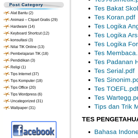
Post Category
Tes Bakat Skol
Alat Bantu
(2)
Tes Koran.pdf
Animasi – Clipart Gratis
(29)
Tes Logika An
Hardware
(14)
Keyboard Shortcut
(12)
Tes Logika Ars
konsultasi
(3)
Tes Logika For
Nilai TIK Online
(13)
Tes Membaca.
Pembelajaran TIK
(18)
Pendidikan
(3)
Tes Padanan 
Religi
(1)
Tes Serial.pdf
Tips Internet
(37)
Tes Sinonim.p
Tips Komputer
(18)
Tes TOEFL.pd
Tips Office
(20)
Tips Wordpress
(6)
Tes Wartegg.p
Uncategorized
(31)
Tips dan Trik
Wallpaper
(31)
TES PENGETAHUA
Bahasa Indone