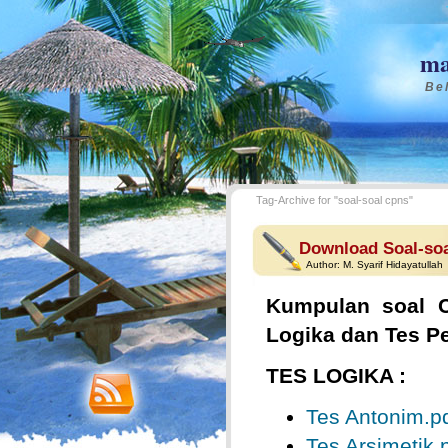
ma
Bel
Tag-Archive for "soal-soal cpns"
Download Soal-so
Author:
M. Syarif Hidayatullah
Kumpulan soal C
Logika dan Tes P
TES LOGIKA :
Tes Antonim.p
Tes Arsimetik.