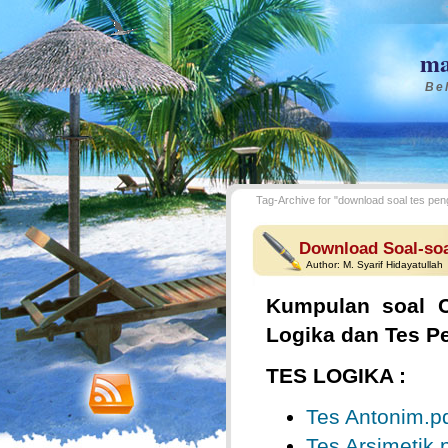
ma
Bel
Tag-Archive for "download soal tes p
Download Soal-so
Author:
M. Syarif Hidayatullah
Kumpulan soal C
Logika dan Tes P
TES LOGIKA :
Tes Antonim.p
Tes Arsimetik.