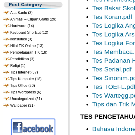
Post Category
Tes Bakat Skol
Alat Bantu
(2)
Tes Koran.pdf
Animasi – Clipart Gratis
(29)
Tes Logika An
Hardware
(14)
Keyboard Shortcut
(12)
Tes Logika Ars
konsultasi
(3)
Tes Logika For
Nilai TIK Online
(13)
Tes Membaca.
Pembelajaran TIK
(18)
Pendidikan
(3)
Tes Padanan 
Religi
(1)
Tes Serial.pdf
Tips Internet
(37)
Tes Sinonim.p
Tips Komputer
(18)
Tes TOEFL.pd
Tips Office
(20)
Tips Wordpress
(6)
Tes Wartegg.p
Uncategorized
(31)
Tips dan Trik
Wallpaper
(31)
TES PENGETAHUA
Bahasa Indone