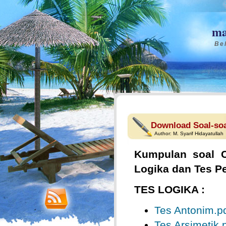
ma
Bel
Download Soal-so
Author:
M. Syarif Hidayatullah
Kumpulan soal C
Logika dan Tes P
TES LOGIKA :
Tes Antonim.p
Tes Arsimetik.