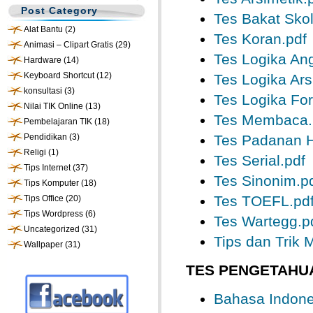
Post Category
Tes Bakat Skol
Alat Bantu
(2)
Tes Koran.pdf
Animasi – Clipart Gratis
(29)
Tes Logika An
Hardware
(14)
Keyboard Shortcut
(12)
Tes Logika Ars
konsultasi
(3)
Tes Logika For
Nilai TIK Online
(13)
Tes Membaca.
Pembelajaran TIK
(18)
Pendidikan
(3)
Tes Padanan 
Religi
(1)
Tes Serial.pdf
Tips Internet
(37)
Tes Sinonim.p
Tips Komputer
(18)
Tes TOEFL.pd
Tips Office
(20)
Tips Wordpress
(6)
Tes Wartegg.p
Uncategorized
(31)
Tips dan Trik
Wallpaper
(31)
TES PENGETAHUA
Bahasa Indone