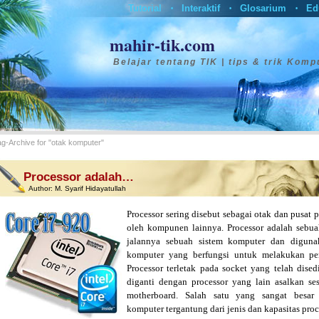
Tutorial
Interaktif
Glosarium
Ed
•
•
•
mahir-tik.com
Belajar tentang TIK | tips & trik Komp
ag-Archive for "otak komputer"
Processor adalah…
Author:
M. Syarif Hidayatullah
Processor sering disebut sebagai otak dan pusat
oleh kompunen lainnya. Processor adalah sebu
jalannya sebuah sistem komputer dan diguna
komputer yang berfungsi untuk melakukan pe
Processor terletak pada socket yang telah dise
diganti dengan processor yang lain asalkan s
motherboard. Salah satu yang sangat besar
komputer tergantung dari jenis dan kapasitas proc