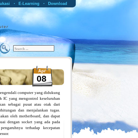
ukasi
E-Learning
Download
•
•
uter
Apr
08
 pengendali computer yang didukung
ah IC yang mengontrol keseluruhan
kan sebagai pusat atau otak dari
rhitungan dan menjalankan tugas.
diakan oleh motherboard, dan dapat
esuai dengan socket yang ada pada
 pengaruhnya terhadap kecepatan
essor.