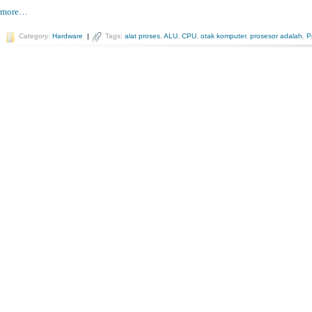
more…
Category:
Hardware
|
Tags:
alat proses
,
ALU
,
CPU
,
otak komputer
,
prosesor adalah
,
P