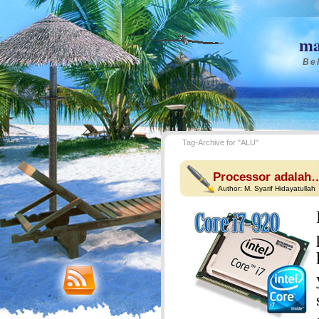
ma
Bel
Tag-Archive for "ALU"
Processor adalah
Author:
M. Syarif Hidayatullah