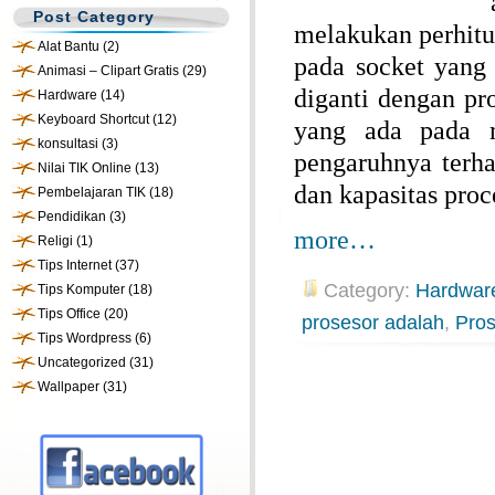
Post Category
melakukan perhitu
Alat Bantu
(2)
pada socket yang 
Animasi – Clipart Gratis
(29)
diganti dengan pr
Hardware
(14)
Keyboard Shortcut
(12)
yang ada pada m
konsultasi
(3)
pengaruhnya terha
Nilai TIK Online
(13)
dan kapasitas proc
Pembelajaran TIK
(18)
Pendidikan
(3)
more…
Religi
(1)
Tips Internet
(37)
Category:
Hardwar
Tips Komputer
(18)
Tips Office
(20)
prosesor adalah
,
Pros
Tips Wordpress
(6)
Uncategorized
(31)
Wallpaper
(31)