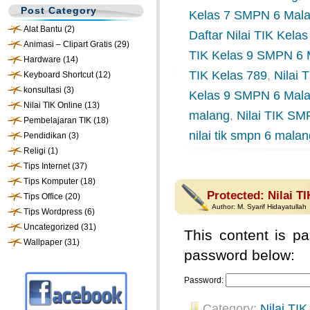
Post Category
Kelas 7 SMPN 6 Mal
Alat Bantu
(2)
Daftar Nilai TIK Kel
Animasi – Clipart Gratis
(29)
TIK Kelas 9 SMPN 6 
Hardware
(14)
TIK Kelas 789
,
Nilai
Keyboard Shortcut
(12)
konsultasi
(3)
Kelas 9 SMPN 6 Mal
Nilai TIK Online
(13)
malang
,
Nilai TIK SM
Pembelajaran TIK
(18)
nilai tik smpn 6 mala
Pendidikan
(3)
Religi
(1)
Tips Internet
(37)
Tips Komputer
(18)
Protected: Nilai T
Tips Office
(20)
Author:
M. Syarif Hidayatullah
Tips Wordpress
(6)
Uncategorized
(31)
This content is pa
Wallpaper
(31)
password below:
Password:
Category:
Nilai TIK