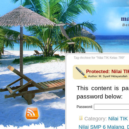
ma
Bel
Tag-Archive for "Nilai TIK Kelas 789"
Protected: Nilai T
Author:
M. Syarif Hidayatullah
This content is pa
password below:
Password:
Category:
Nilai TIK
Nilai SMP 6 Malang
,