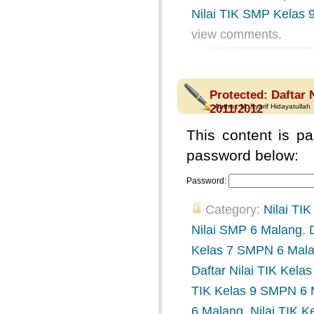
Nilai TIK SMP Kelas 
view comments.
Protected: Daftar 
2011/2012
Author:
M. Syarif Hidayatullah
This content is pa
password below:
Password:
Category:
Nilai TIK
Nilai SMP 6 Malang
,
Kelas 7 SMPN 6 Mal
Daftar Nilai TIK Kel
TIK Kelas 9 SMPN 6 
6 Malang
,
Nilai TIK K