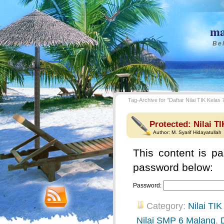
ma
Bel
Tag-Archive for "Daftar Nilai TIK Kelas 
Protected: Nilai T
Author:
M. Syarif Hidayatullah
This content is pa
password below:
Password:
Category:
Nilai TIK
Nilai SMP 6 Malang
,