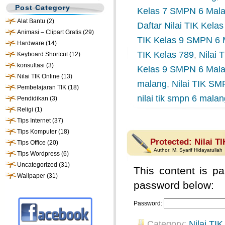
Post Category
Kelas 7 SMPN 6 Mal
Alat Bantu
(2)
Daftar Nilai TIK Kel
Animasi – Clipart Gratis
(29)
TIK Kelas 9 SMPN 6 
Hardware
(14)
TIK Kelas 789
,
Nilai
Keyboard Shortcut
(12)
konsultasi
(3)
Kelas 9 SMPN 6 Mal
Nilai TIK Online
(13)
malang
,
Nilai TIK SM
Pembelajaran TIK
(18)
nilai tik smpn 6 mala
Pendidikan
(3)
Religi
(1)
Tips Internet
(37)
Tips Komputer
(18)
Protected: Nilai T
Tips Office
(20)
Author:
M. Syarif Hidayatullah
Tips Wordpress
(6)
Uncategorized
(31)
This content is pa
Wallpaper
(31)
password below:
Password:
Category:
Nilai TIK