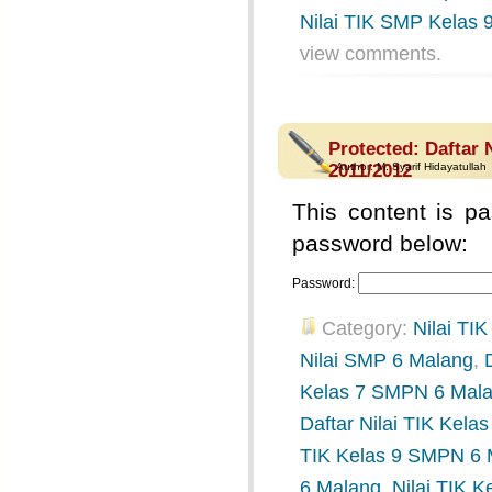
Nilai TIK SMP Kelas 
view comments.
Protected: Daftar 
2011/2012
Author:
M. Syarif Hidayatullah
This content is pa
password below:
Password:
Category:
Nilai TIK
Nilai SMP 6 Malang
,
Kelas 7 SMPN 6 Mal
Daftar Nilai TIK Kel
TIK Kelas 9 SMPN 6 
6 Malang
,
Nilai TIK K