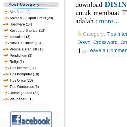
DISIN
download
Post Category
untuk membuat T
Alat Bantu
(2)
Animasi – Clipart Gratis
(29)
adalah :
more…
Hardware
(14)
Keyboard Shortcut
(12)
Category:
Tips Inte
konsultasi
(3)
Down
,
Crossword
,
Cr
Nilai TIK Online
(13)
Pembelajaran TIK
(18)
|
Leave a Commen
Pendidikan
(3)
Religi
(1)
Tips Internet
(37)
Tips Komputer
(18)
Tips Office
(20)
Tips Wordpress
(6)
Uncategorized
(31)
Wallpaper
(31)