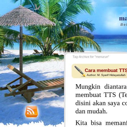
ma
Bel
Tag-Archive for "menurun"
Cara membuat TTS 
Author:
M. Syarif Hidayatullah
Mungkin diantar
membuat TTS (Tek
disini akan saya 
dan mudah.
Kita bisa meman