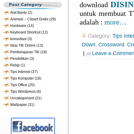
DISIN
download
Post Category
untuk membuat T
Alat Bantu
(2)
Animasi – Clipart Gratis
(29)
adalah :
more…
Hardware
(14)
Keyboard Shortcut
(12)
Category:
Tips Inte
konsultasi
(3)
Down
,
Crossword
,
Cr
Nilai TIK Online
(13)
Pembelajaran TIK
(18)
|
Leave a Commen
Pendidikan
(3)
Religi
(1)
Tips Internet
(37)
Tips Komputer
(18)
Tips Office
(20)
Tips Wordpress
(6)
Uncategorized
(31)
Wallpaper
(31)