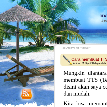
ma
Bel
Tag-Archive for "Answer"
Cara membuat TTS 
Author:
M. Syarif Hidayatullah
Mungkin diantar
membuat TTS (Tek
disini akan saya 
dan mudah.
Kita bisa meman