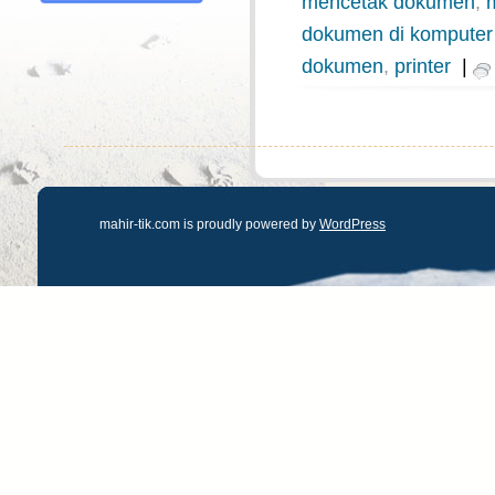
mencetak dokumen
,
dokumen di komputer 
dokumen
,
printer
|
mahir-tik.com is proudly powered by
WordPress