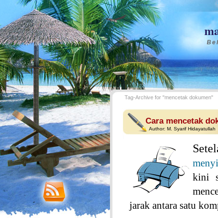
ma
Bel
Tag-Archive for "mencetak dokumen"
Cara mencetak do
Author:
M. Syarif Hidayatullah
Sete
menyi
kini 
mence
jarak antara satu kom