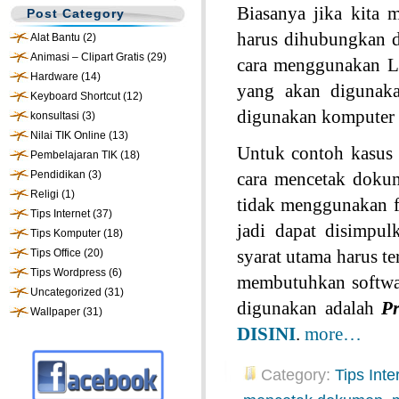
Biasanya jika kita
Post Category
harus dihubungkan 
Alat Bantu
(2)
Animasi – Clipart Gratis
(29)
cara menggunakan LA
Hardware
(14)
yang akan digunaka
Keyboard Shortcut
(12)
digunakan komputer 
konsultasi
(3)
Nilai TIK Online
(13)
Untuk contoh kasus 
Pembelajaran TIK
(18)
Pendidikan
(3)
cara mencetak doku
Religi
(1)
tidak menggunakan fa
Tips Internet
(37)
jadi dapat disimpu
Tips Komputer
(18)
syarat utama harus te
Tips Office
(20)
Tips Wordpress
(6)
membutuhkan softwar
Uncategorized
(31)
digunakan adalah
P
Wallpaper
(31)
DISINI
.
more…
Category:
Tips Inte