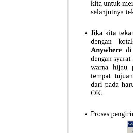
kita untuk me
selanjutnya t
Jika kita tek
dengan kota
Anywhere
di 
dengan syarat
warna hijau 
tempat tujua
dari pada har
OK.
Proses pengi