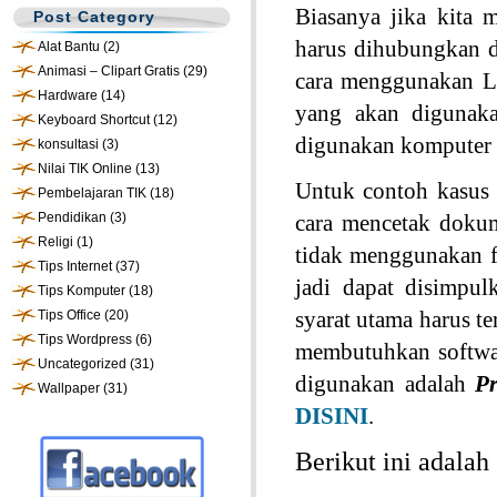
Biasanya jika kita
Post Category
harus dihubungkan 
Alat Bantu
(2)
Animasi – Clipart Gratis
(29)
cara menggunakan LA
Hardware
(14)
yang akan digunaka
Keyboard Shortcut
(12)
digunakan komputer 
konsultasi
(3)
Nilai TIK Online
(13)
Untuk contoh kasus 
Pembelajaran TIK
(18)
Pendidikan
(3)
cara mencetak doku
Religi
(1)
tidak menggunakan fa
Tips Internet
(37)
jadi dapat disimpu
Tips Komputer
(18)
syarat utama harus te
Tips Office
(20)
Tips Wordpress
(6)
membutuhkan softwar
Uncategorized
(31)
digunakan adalah
P
Wallpaper
(31)
DISINI
.
Berikut ini adalah