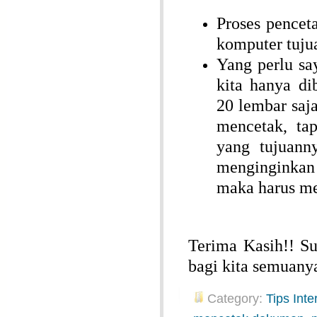
Proses pencet
komputer tujua
Yang perlu sa
kita hanya d
20 lembar saja
mencetak, ta
yang tujuann
menginginkan 
maka harus m
Terima Kasih!! S
bagi kita semuany
Category:
Tips Inte