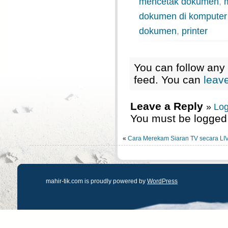
mencetak dokumen
,
dokumen di komputer 
dokumen
,
printer
You can follow any 
feed. You can
leav
Leave a Reply
»
Log
You must be logged 
«
Cara Merekam Siaran TV secara LI
mahir-tik.com is proudly powered by
WordPress