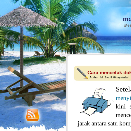
ma
Bel
Cara mencetak do
Author:
M. Syarif Hidayatullah
Sete
menyi
kini 
mence
jarak antara satu kom