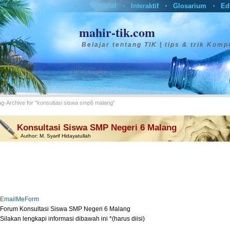
Tutorial
Interaktif
Glosarium
Ed
•
•
•
mahir-tik.com
Belajar tentang TIK | tips & trik Komp
ag-Archive for "konsultasi siswa smp6 malang"
Konsultasi Siswa SMP Negeri 6 Malang
Author:
M. Syarif Hidayatullah
EmailMeForm
Forum Konsultasi Siswa SMP Negeri 6 Malang
Silakan lengkapi informasi dibawah ini *(harus diisi)