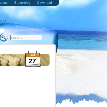
ukasi
E-Learning
Download
•
•
uter
Oct
27