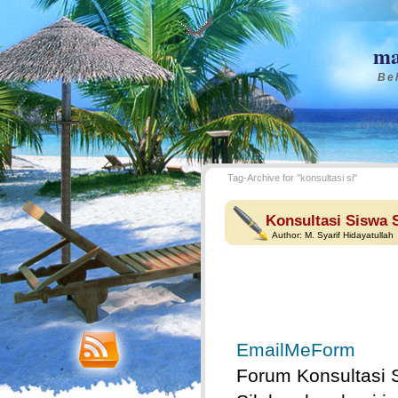
ma
Bel
Tag-Archive for "konsultasi si"
Konsultasi Siswa 
Author:
M. Syarif Hidayatullah
EmailMeForm
Forum Konsultasi 