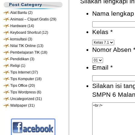
Silakan lengkapi in
Post Category
Nama lengka
Alat Bantu
(2)
Animasi – Clipart Gratis
(29)
Hardware
(14)
Kelas
*
Keyboard Shortcut
(12)
konsultasi
(3)
Nilai TIK Online
(13)
Nomor Absen
Pembelajaran TIK
(18)
Pendidikan
(3)
Religi
(1)
Email
*
Tips Internet
(37)
Tips Komputer
(18)
Silakan isi ta
Tips Office
(20)
Tips Wordpress
(6)
SMPN 6 Mala
Uncategorized
(31)
Wallpaper
(31)