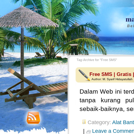
ma
Bel
Tag-Archive for "Free SMS"
Free SMS | Gratis 
Author:
M. Syarif Hidayatullah
Dalam Web ini terd
tanpa kurang pul
sebaik-baiknya, s
Category:
Alat Ban
|
Leave a Commen