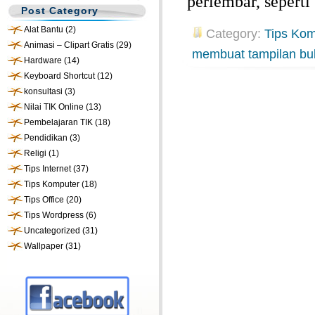
perlembar, seperti
Post Category
Alat Bantu
(2)
Category:
Tips Kom
Animasi – Clipart Gratis
(29)
membuat tampilan bu
Hardware
(14)
Keyboard Shortcut
(12)
konsultasi
(3)
Nilai TIK Online
(13)
Pembelajaran TIK
(18)
Pendidikan
(3)
Religi
(1)
Tips Internet
(37)
Tips Komputer
(18)
Tips Office
(20)
Tips Wordpress
(6)
Uncategorized
(31)
Wallpaper
(31)