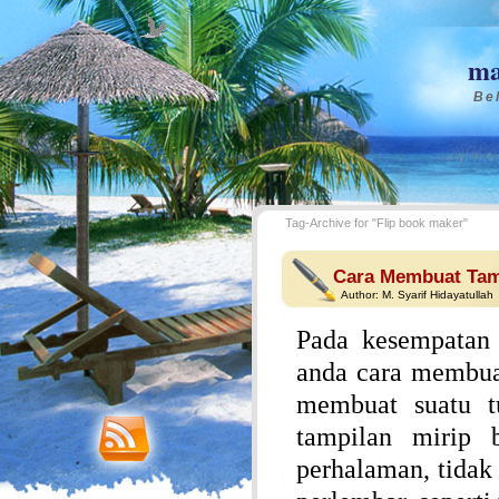
ma
Bel
Tag-Archive for "Flip book maker"
Cara Membuat Tam
Author:
M. Syarif Hidayatullah
Pada kesempatan 
anda cara membua
membuat suatu t
tampilan mirip
perhalaman, tidak 