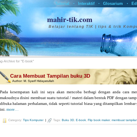
Tutorial
Interaktif
Glosarium
Ed
•
•
•
mahir-tik.com
Belajar tentang TIK | tips & trik Komp
ag-Archive for "E-book"
Cara Membuat Tampilan buku 3D
Author:
M. Syarif Hidayatullah
Pada kesempatan kali ini saya akan mencoba berbagi dengan anda cara m
maksudnya disini membuat suatu tutorial / materi dalam bentuk PDF dengan tam
dibuka halaman perhalaman, tidak seperti tutorial biasa yang ditampilkan lembar-
ini.
more…
Category:
Tips Komputer
|
Tags:
Buku 3D
,
E-book
,
Flip book maker
,
membuat tampila