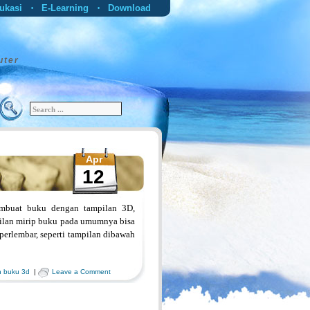
ukasi
E-Learning
Download
•
•
uter
Apr
12
embuat buku dengan tampilan 3D,
pilan mirip buku pada umumnya bisa
perlembar, seperti tampilan dibawah
n buku 3d
|
Leave a Comment