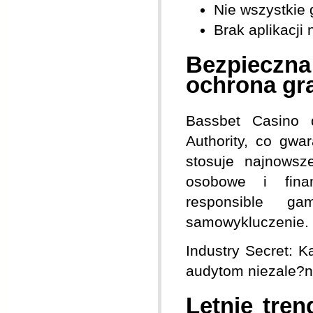
Nie wszystkie 
Brak aplikacji
Bezpieczn
ochrona gr
Bassbet Casino 
Authority, co gwa
stosuje najnowsz
osobowe i fina
responsible ga
samowykluczenie.
Industry Secret: 
audytom niezale?ny
Letnie tre