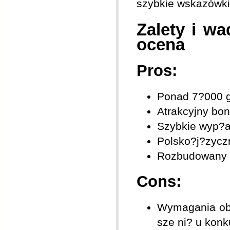
szybkie wskazówki
Zalety i wa
ocena
Pros:
Ponad 7?000 g
Atrakcyjny bon
Szybkie wyp?at
Polsko?j?zycz
Rozbudowany p
Cons:
Wymagania obr
sze ni? u konk