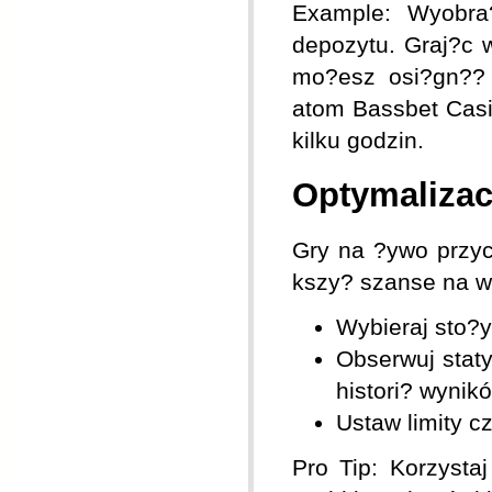
Example: Wyobra
depozytu. Graj?c 
mo?esz osi?gn??
atom Bassbet Casi
kilku godzin.
Optymalizac
Gry na ?ywo przyc
kszy? szanse na w
Wybieraj sto?y
Obserwuj staty
histori? wynik
Ustaw limity c
Pro Tip: Korzysta