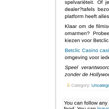
spelvariëteit. Of 
dealer?tafels bez
platform heeft alle
Klaar om de filmisc
omarmen? Probeer
kiezen voor Betcli
Betclic Casino cas
omgeving voor iede
Speel verantwoor
zonder de Hollywoo
Category:
Uncatego
You can follow any 
feed. You can
leav