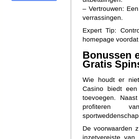
– Vertrouwen: Ee
verrassingen.
Expert Tip: Contro
homepage voordat j
Bonussen e
Gratis Spin
Wie houdt er nie
Casino biedt een
toevoegen. Naast
profiteren v
sportweddenschap
De voorwaarden zi
inzetvereiste va