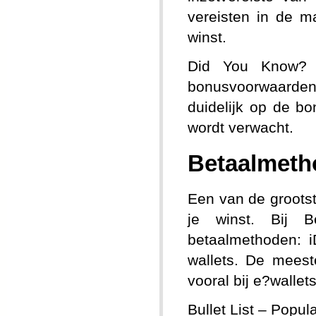
vereisten in de ma
winst.
Did You Know? D
bonusvoorwaarden i
duidelijk op de bo
wordt verwacht.
Betaalmetho
Een van de grootst
je winst. Bij B
betaalmethoden: i
wallets. De meest
vooral bij e?wallets
Bullet List – Popul