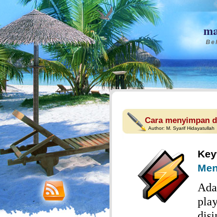
ma
Bel
Cara menyimpan da
Author:
M. Syarif Hidayatullah
Ke
Men
Ada
pla
dis