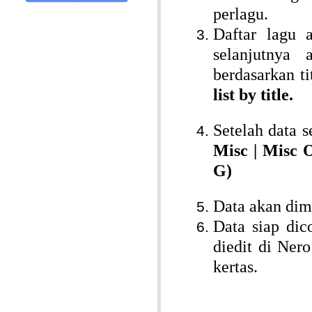
perlagu.
Daftar lagu 
selanjutnya 
berdasarkan t
list by title.
Setelah data s
Misc | Misc 
G)
Data akan di
Data siap dic
diedit di Ner
kertas.