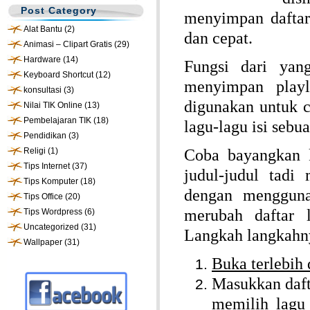
Post Category
menyimpan daftar 
Alat Bantu
(2)
dan cepat.
Animasi – Clipart Gratis
(29)
Hardware
(14)
Fungsi dari yan
Keyboard Shortcut
(12)
menyimpan playl
konsultasi
(3)
digunakan untuk c
Nilai TIK Online
(13)
Pembelajaran TIK
(18)
lagu-lagu isi sebu
Pendidikan
(3)
Religi
(1)
Coba bayangkan k
Tips Internet
(37)
judul-judul tadi
Tips Komputer
(18)
dengan mengguna
Tips Office
(20)
merubah daftar
Tips Wordpress
(6)
Uncategorized
(31)
Langkah langkahny
Wallpaper
(31)
Buka terlebih
Masukkan daft
memilih lagu 