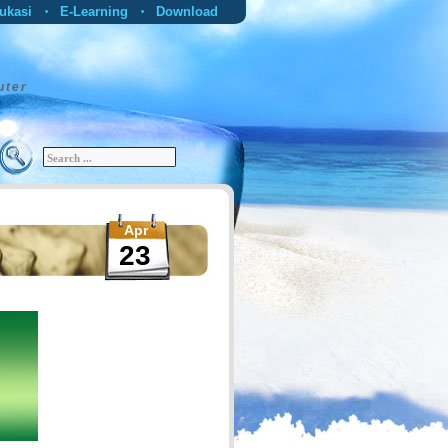
ukasi
E-Learning
Download
•
•
uter
Apr
23