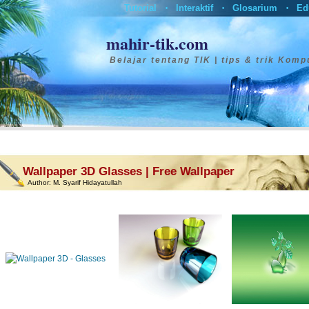
Tutorial
Interaktif
Glosarium
Ed
•
•
•
mahir-tik.com
Belajar tentang TIK | tips & trik Komp
Wallpaper 3D Glasses | Free Wallpaper
Author:
M. Syarif Hidayatullah