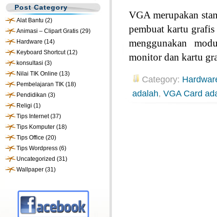
Post Category
VGA merupakan standa
Alat Bantu
(2)
pembuat kartu grafi
Animasi – Clipart Gratis
(29)
menggunakan modu
Hardware
(14)
Keyboard Shortcut
(12)
monitor dan kartu gra
konsultasi
(3)
Nilai TIK Online
(13)
Category:
Hardwar
Pembelajaran TIK
(18)
adalah
,
VGA Card ad
Pendidikan
(3)
Religi
(1)
Tips Internet
(37)
Tips Komputer
(18)
Tips Office
(20)
Tips Wordpress
(6)
Uncategorized
(31)
Wallpaper
(31)