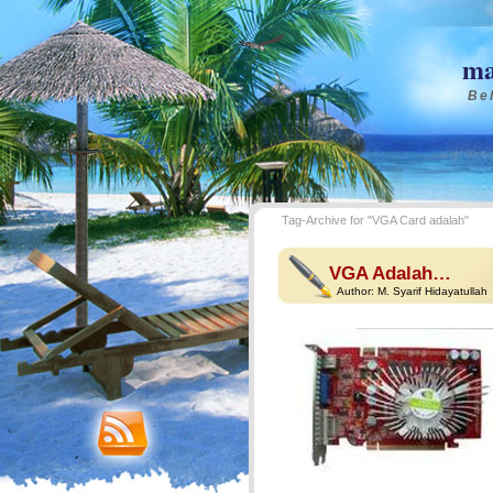
ma
Bel
Tag-Archive for "VGA Card adalah"
VGA Adalah…
Author:
M. Syarif Hidayatullah