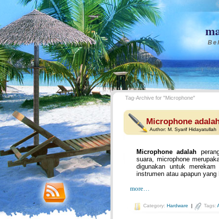
ma
Bel
Tag-Archive for "Microphone"
Microphone adala
Author:
M. Syarif Hidayatullah
Microphone adalah
perang
suara, microphone merupaka
digunakan untuk merekam s
instrumen atau apapun yang 
more…
Category:
Hardware
|
Tags: