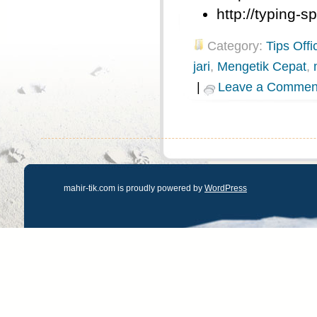
http://typing-s
Category:
Tips Offi
jari
,
Mengetik Cepat
,
|
Leave a Commen
mahir-tik.com is proudly powered by
WordPress