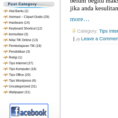
belum begitu maks
Post Category
jika anda kesulitan
Alat Bantu
(2)
Animasi – Clipart Gratis
(29)
more…
Hardware
(14)
Keyboard Shortcut
(12)
Category:
Tips Inte
konsultasi
(3)
|
Leave a Commen
Nilai TIK Online
(13)
Pembelajaran TIK
(18)
Pendidikan
(3)
Religi
(1)
Tips Internet
(37)
Tips Komputer
(18)
Tips Office
(20)
Tips Wordpress
(6)
Uncategorized
(31)
Wallpaper
(31)