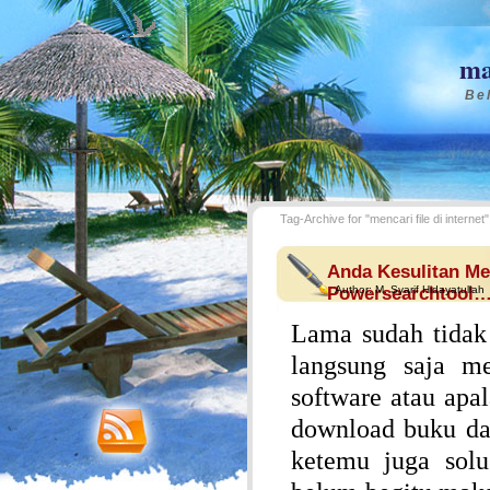
ma
Bel
Tag-Archive for "mencari file di internet"
Anda Kesulitan Men
Powersearchtool
Author:
M. Syarif Hidayatullah
Lama sudah tidak
langsung saja m
software atau apa
download buku dar
ketemu juga solu