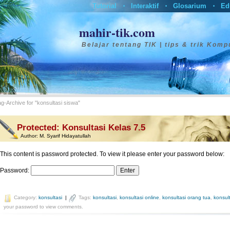
Tutorial
Interaktif
Glosarium
Ed
•
•
•
mahir-tik.com
Belajar tentang TIK | tips & trik Komp
g-Archive for "konsultasi siswa"
Protected: Konsultasi Kelas 7.5
Author:
M. Syarif Hidayatullah
This content is password protected. To view it please enter your password below:
Password:
Category:
konsultasi
|
Tags:
konsultasi
,
konsultasi online
,
konsultasi orang tua
,
konsul
your password to view comments.