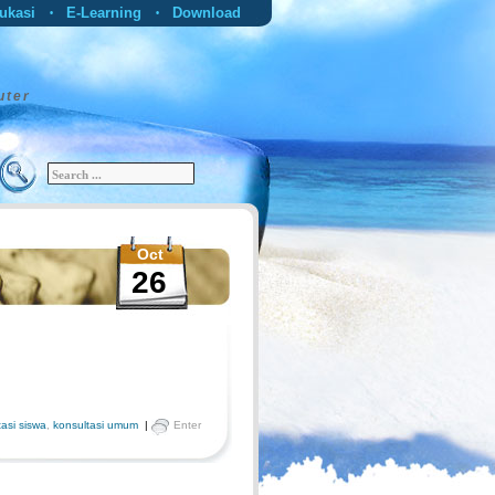
ukasi
E-Learning
Download
•
•
uter
Oct
26
tasi siswa
,
konsultasi umum
|
Enter