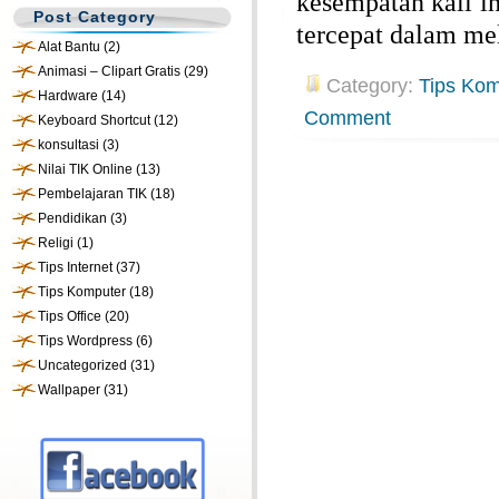
kesempatan kali i
Post Category
tercepat dalam me
Alat Bantu
(2)
Animasi – Clipart Gratis
(29)
Category:
Tips Kom
Hardware
(14)
Comment
Keyboard Shortcut
(12)
konsultasi
(3)
Nilai TIK Online
(13)
Pembelajaran TIK
(18)
Pendidikan
(3)
Religi
(1)
Tips Internet
(37)
Tips Komputer
(18)
Tips Office
(20)
Tips Wordpress
(6)
Uncategorized
(31)
Wallpaper
(31)