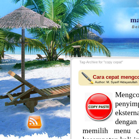
ma
Bel
Tag-Archive for "copy cepat"
Cara cepat mengc
Author:
M. Syarif Hidayatullah
Mengco
penyim
ekstern
dengan
memilih menu c