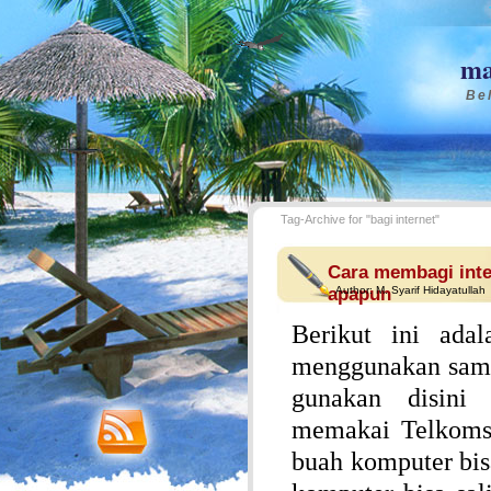
ma
Bel
Tag-Archive for "bagi internet"
Cara membagi inte
apapun
Author:
M. Syarif Hidayatullah
Berikut ini ada
menggunakan samb
gunakan disini
memakai Telkomse
buah komputer bis