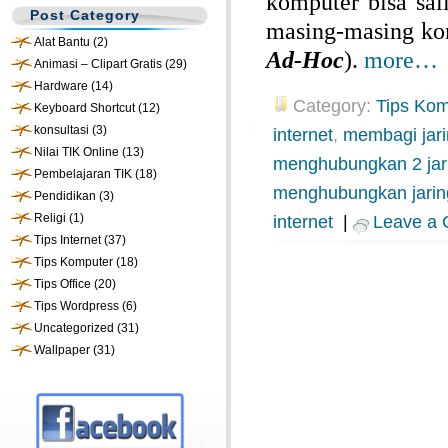
komputer bisa sal
Post Category
masing-masing kom
Alat Bantu
(2)
Ad-Hoc
).
more…
Animasi – Clipart Gratis
(29)
Hardware
(14)
Category:
Tips Kom
Keyboard Shortcut
(12)
konsultasi
(3)
internet
,
membagi jar
Nilai TIK Online
(13)
menghubungkan 2 jar
Pembelajaran TIK
(18)
menghubungkan jarin
Pendidikan
(3)
Religi
(1)
internet
|
Leave a
Tips Internet
(37)
Tips Komputer
(18)
Tips Office
(20)
Tips Wordpress
(6)
Uncategorized
(31)
Wallpaper
(31)