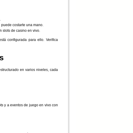
.
ón puede costarte una mano.
 slots de casino en vivo.
tá configurada para ello. Verifica
s
tructurado en varios niveles, cada
s y a eventos de juego en vivo con