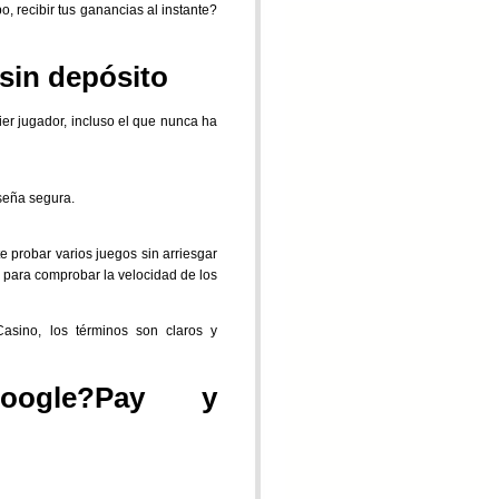
, recibir tus ganancias al instante?
 sin depósito
ier jugador, incluso el que nunca ha
aseña segura.
 probar varios juegos sin arriesgar
o, para comprobar la velocidad de los
asino, los términos son claros y
oogle?Pay y