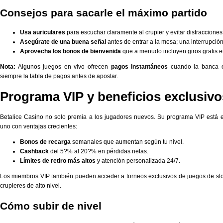
Consejos para sacarle el máximo partido
Usa auriculares
para escuchar claramente al crupier y evitar distracciones
Asegúrate de una buena señal
antes de entrar a la mesa; una interrupci
Aprovecha los bonos de bienvenida
que a menudo incluyen giros gratis en
Nota:
Algunos juegos en vivo ofrecen
pagos instantáneos
cuando la banca es
siempre la tabla de pagos antes de apostar.
Programa VIP y beneficios exclusivo
Betalice Casino no solo premia a los jugadores nuevos. Su programa VIP está es
uno con ventajas crecientes:
Bonos de recarga
semanales que aumentan según tu nivel.
Cashback
del 5?% al 20?% en pérdidas netas.
Límites de retiro más altos
y atención personalizada 24/7.
Los miembros VIP también pueden acceder a torneos exclusivos de juegos de slot
crupieres de alto nivel.
Cómo subir de nivel