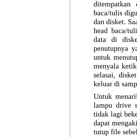
ditempatkan
baca/tulis di
dan disket. Sa
head baca/tu
data di disk
penutupnya ya
untuk menutup
menyala ketik
selasai, disk
keluar di samp
Untuk menari
lampu drive 
tidak lagi bek
dapat mengaki
tutup file seb