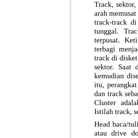
Track, sektor,
arah memusat 
track-track d
tunggal. Tra
terpusat. Ke
terbagi menja
track di disk
sektor. Saat 
kemudian dise
itu, perangka
dan track seb
Cluster adal
Istilah track, 
Head baca/tuli
atau drive d