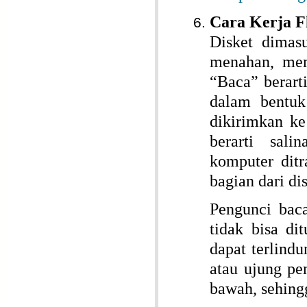
Cara Kerja F
Disket dimasu
menahan, mem
“Baca” berart
dalam bentuk 
dikirimkan k
berarti sali
komputer ditr
bagian dari dis
Pengunci baca
tidak bisa di
dapat terlind
atau ujung p
bawah, sehing