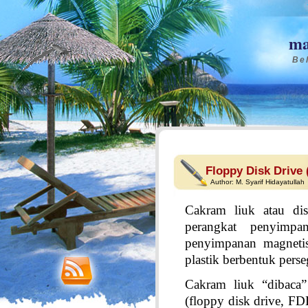
ma
Bel
Floppy Disk Drive
Author:
M. Syarif Hidayatullah
Cakram liuk atau dis
perangkat penyimp
penyimpanan magnetis 
plastik berbentuk perse
Cakram liuk “dibaca”
(floppy disk drive, F