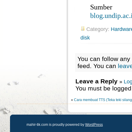
Sumb
blog.undip.ac.
Category:
Hardwar
disk
You can follow any 
feed. You can
leav
Leave a Reply
»
Log
You must be logged 
«
Cara membuat TTS (Teka teki silang
mahir-tik.com is proudly powered by
WordPress