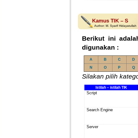
Kamus TIK – S
Author:
M. Syarif Hidayatullah
Berikut ini adala
digunakan :
A
B
C
D
N
O
P
Q
Silakan pilih kateg
Istilah – istilah TIK
Script
Search Engine
Server