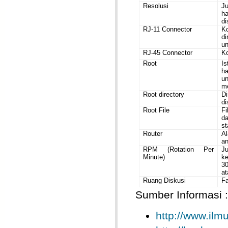
Resolusi
J
ha
di
RJ-11 Connector
K
d
u
RJ-45 Connector
Ko
Root
Is
ha
u
m
Root directory
D
di
Root File
F
d
st
Router
A
an
RPM (Rotation Per
J
Minute)
ke
30
at
Ruang Diskusi
Fa
Sumber Informasi :
http://www.il