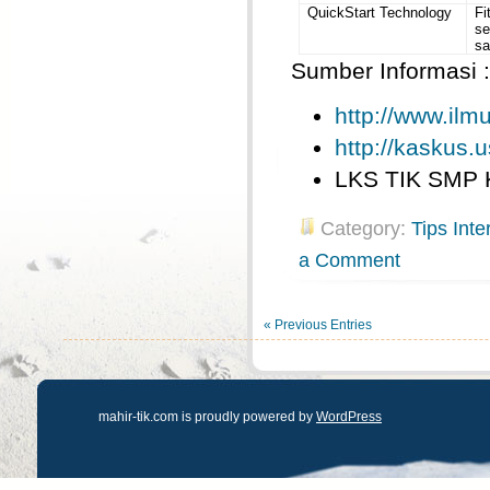
QuickStart Technology
Fi
se
sa
Sumber Informasi :
http://www.il
http://kaskus.u
LKS TIK SMP 
Category:
Tips Inte
a Comment
« Previous Entries
mahir-tik.com is proudly powered by
WordPress