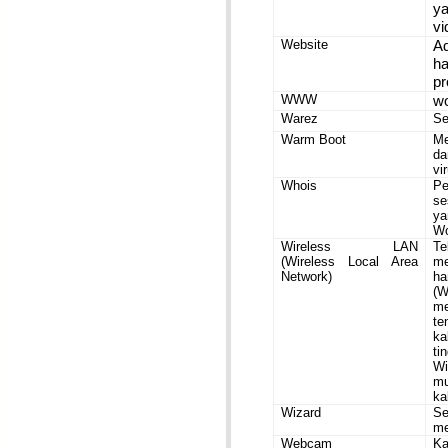
y
vi
Website
A
h
pr
WWW
wo
Warez
Se
Warm Boot
Me
da
vi
Whois
Pe
se
ya
Wo
Wireless LAN
T
(Wireless Local Area
me
Network)
ha
(W
me
te
ka
ti
Wi
mu
ka
Wizard
Se
me
Webcam
Ka