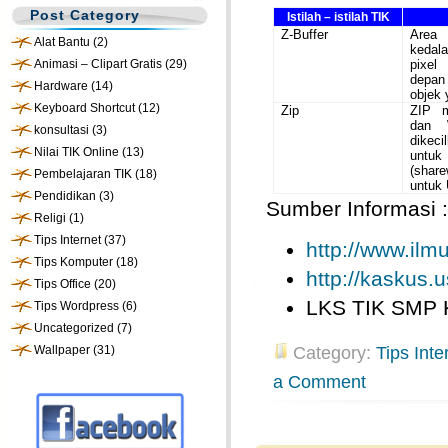
Post Category
Istilah – istilah TIK
Z-Buffer
Area
Alat Bantu
(2)
kedal
Animasi – Clipart Gratis
(29)
pixel
depan
Hardware
(14)
objek 
Keyboard Shortcut
(12)
Zip
ZIP 
dan 
konsultasi
(3)
dikec
Nilai TIK Online
(13)
untu
(shar
Pembelajaran TIK
(18)
untuk
Pendidikan
(3)
Sumber Informasi :
Religi
(1)
Tips Internet
(37)
http://www.il
Tips Komputer
(18)
http://kaskus.u
Tips Office
(20)
LKS TIK SMP 
Tips Wordpress
(6)
Uncategorized
(7)
Wallpaper
(31)
Category:
Tips Inte
a Comment