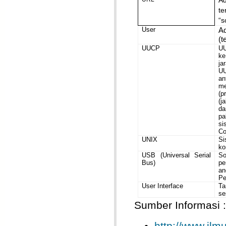
Ad
t
“
User
A
(t
UUCP
UU
ke
ja
UU
an
me
(p
(j
da
pa
si
Co
UNIX
Si
ko
USB (Universal Serial
So
Bus)
pe
an
Pe
User Interface
Ta
se
Sumber Informasi :
http://www.il