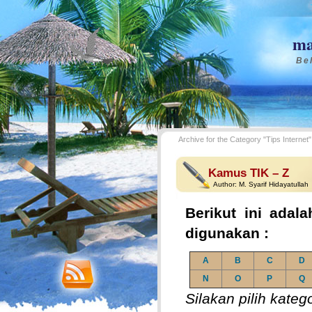
ma
Bel
Archive for the Category "Tips Internet"
Kamus TIK – Z
Author:
M. Syarif Hidayatullah
Berikut ini adala
digunakan :
A
B
C
D
N
O
P
Q
Silakan pilih kateg