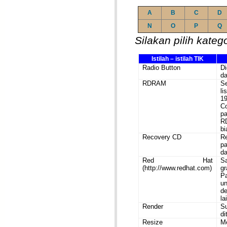
A
B
C
D
N
O
P
Q
Silakan pilih kateg
Istilah – istilah TIK
Radio Button
D
da
RDRAM
S
l
1
C
p
R
bi
Recovery CD
R
p
da
Red Hat
Sa
(http://www.redhat.com)
gr
P
un
de
la
Render
Su
di
Resize
Me