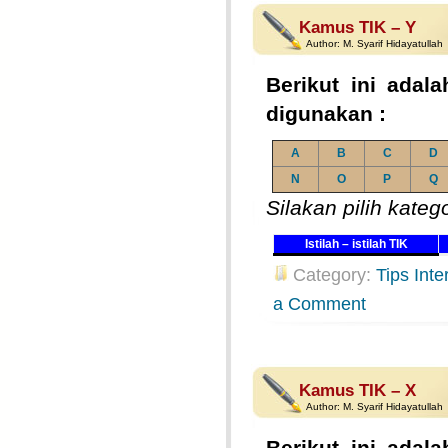
Kamus TIK – Y
Author:
M. Syarif Hidayatullah
Berikut ini adala
digunakan :
A
B
C
D
N
O
P
Q
Silakan pilih kateg
Istilah – istilah TIK
Category:
Tips Inte
a Comment
Kamus TIK – X
Author:
M. Syarif Hidayatullah
Berikut ini adala