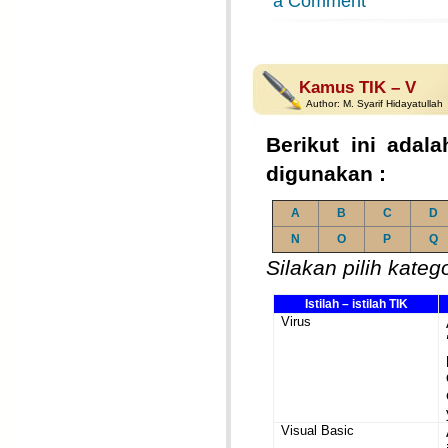
a Comment
Kamus TIK – V
Author:
M. Syarif Hidayatullah
Berikut ini adala
digunakan :
A
B
C
D
N
O
P
Q
Silakan pilih kateg
Istilah – istilah TIK
Virus
Visual Basic