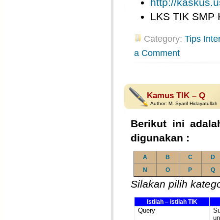
http://kaskus.u
LKS TIK SMP 
Category:
Tips Inte
a Comment
Kamus TIK – Q
Author:
M. Syarif Hidayatullah
Berikut ini adala
digunakan :
A
B
C
D
N
O
P
Q
Silakan pilih kateg
Istilah – istilah TIK
Query
S
un