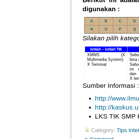
digunakan :
A
B
C
D
N
O
P
Q
Silakan pilih kateg
Istilah – istilah TIK
XMMS (X
Seb
Multimedia System)
bisa
X Terminal
Sebu
ini
dan 
X ter
Sumber Informasi :
http://www.il
http://kaskus.u
LKS TIK SMP 
Category:
Tips Inte