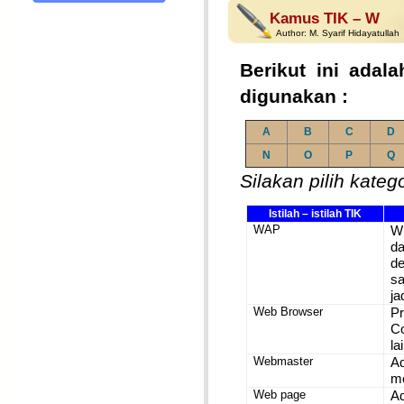
Kamus TIK – W
Author:
M. Syarif Hidayatullah
Berikut ini adala
digunakan :
A
B
C
D
N
O
P
Q
Silakan pilih kateg
Istilah – istilah TIK
WAP
Wi
da
de
sa
ja
Web Browser
P
Co
la
Webmaster
A
me
Web page
Ad