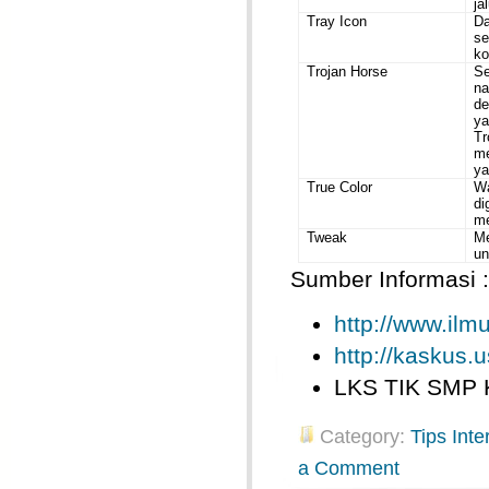
ja
Tray Icon
D
s
ko
Trojan Horse
S
na
d
y
T
me
ya
True Color
Wa
di
me
Tweak
M
un
Sumber Informasi :
http://www.il
http://kaskus.u
LKS TIK SMP 
Category:
Tips Inte
a Comment