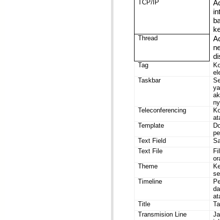
TCP/IP
A
i
b
k
Thread
A
n
di
Tag
K
el
Taskbar
Se
ya
ak
ny
Teleconferencing
Ko
at
Template
D
pe
Text Field
Sa
Text File
Fi
or
Theme
Ke
se
Timeline
Pe
da
at
Title
Ta
Transmision Line
Ja