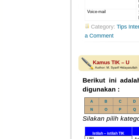
Voice-mail
Category:
Tips Inte
a Comment
Kamus TIK – U
Author:
M. Syarif Hidayatullah
Berikut ini adala
digunakan :
A
B
C
D
N
O
P
Q
Silakan pilih kateg
Istilah – istilah TIK
URL