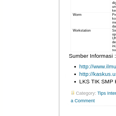
di
u
ke
Worm
P
k
me
da
Workstation
Si
op
U
de
in
su
Sumber Informasi :
http://www.il
http://kaskus.u
LKS TIK SMP 
Category:
Tips Inte
a Comment