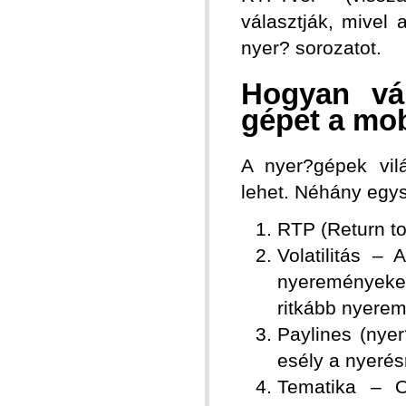
választják, mivel 
nyer? sorozatot.
Hogyan vá
gépet a mo
A nyer?gépek vil
lehet. Néhány egys
RTP (Return to
Volatilitás – 
nyereményeket
ritkább nyere
Paylines (nye
esély a nyerésr
Tematika – O