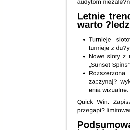
audytom niezale?ny
Letnie tre
warto ?ledz
Turnieje slo
turnieje z du?
Nowe sloty z
„Sunset Spins”
Rozszerzona 
zaczynaj? wy
enia wizualne.
Quick Win: Zapis
przegapi? limitow
Podsumowa