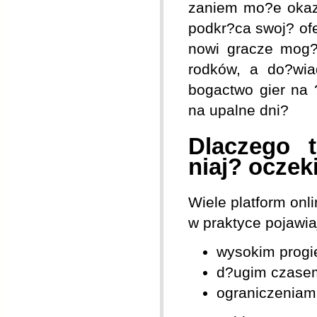
zaniem mo?e okaza
podkr?ca swoj? of
nowi gracze mog?
rodków, a do?wia
bogactwo gier na 
na upalne dni?
Dlaczego 
niaj? ocze
Wiele platform onl
w praktyce pojawia
wysokim progi
d?ugim czasem 
ograniczeniam