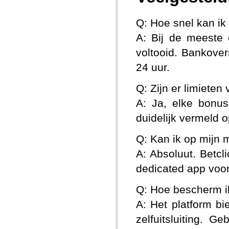
Q: Hoe snel kan i
A: Bij de meeste 
voltooid. Bankover
24 uur.
Q: Zijn er limiete
A: Ja, elke bonu
duidelijk vermeld 
Q: Kan ik op mijn 
A: Absoluut. Betcl
dedicated app voor
Q: Hoe bescherm i
A: Het platform bie
zelfuitsluiting. G