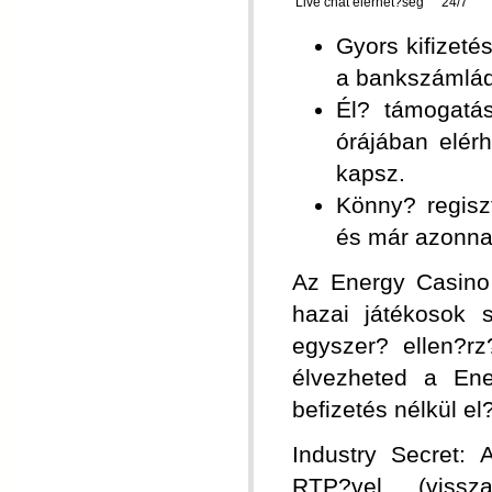
Live chat elérhet?ség
24/7
Gyors kifizeté
a bankszámlád
Él? támogatá
órájában elér
kapsz.
Könny? regiszt
és már azonnal
Az Energy Casino 
hazai játékosok s
egyszer? ellen?rz
élvezheted a En
befizetés nélkül el
Industry Secret:
RTP?vel (vissza