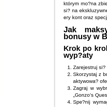
którym mo?na zbie
si? na ekskluzywn
ery kont oraz specj
Jak maksy
bonusy w B
Krok po krok
wyp?aty
Zarejestruj si?
Skorzystaj z b
aktywowa? ofe
Zagraj w wybr
„Gonzo’s Quest
Spe?nij wymag