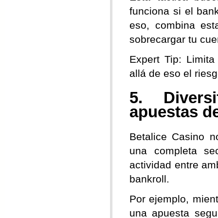
funciona si el ban
eso, combina esta
sobrecargar tu cue
Expert Tip: Limit
allá de eso el ries
5. Divers
apuestas d
Betalice Casino n
una completa sec
actividad entre am
bankroll.
Por ejemplo, mient
una apuesta segur