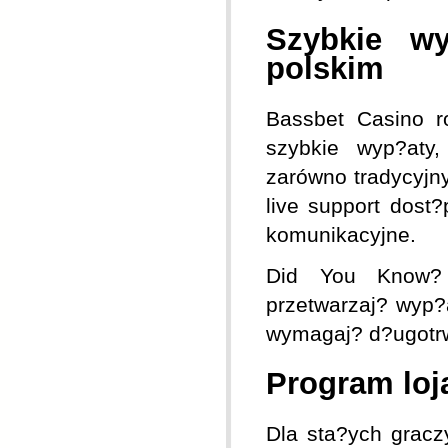
Szybkie w
polskim
Bassbet Casino r
szybkie wyp?aty,
zarówno tradycyjn
live support dost?
komunikacyjne.
Did You Know? 
przetwarzaj? wyp?a
wymagaj? d?ugotrw
Program loj
Dla sta?ych grac