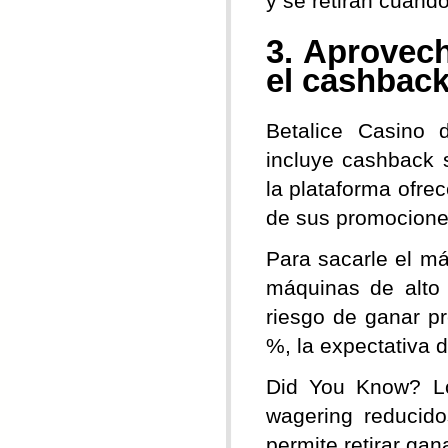
y se retiran cuand
3. Aprovech
el cashback
Betalice Casino
incluye cashback
la plataforma ofre
de sus promocione
Para sacarle el má
máquinas de alto 
riesgo de ganar pr
%, la expectativa 
Did You Know? Los
wagering reducido
permite retirar ga