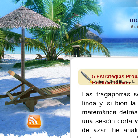
ma
Bel
5 Estrategias Prob
Betalice Casino
Author:
M. Syarif Hidayatullah
Las tragaperras s
línea y, si bien l
matemática detrás
una sesión corta 
de azar, he anal