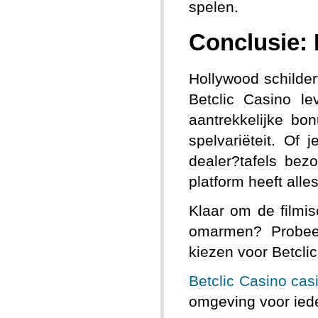
spelen.
Conclusie: 
Hollywood schilde
Betclic Casino le
aantrekkelijke b
spelvariëteit. Of 
dealer?tafels bez
platform heeft alle
Klaar om de filmisc
omarmen? Probeer
kiezen voor Betcli
Betclic Casino cas
omgeving voor iede