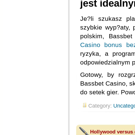
jest idealn
Je?li szukasz pla
szybkie wyp?aty, 
polskim, Bassbet
Casino bonus be
ryzyka, a progra
odpowiedzialnym po
Gotowy, by rozgr
Bassbet Casino, sk
do setek gier. Pow
Category:
Uncatego
Hollywood versus 