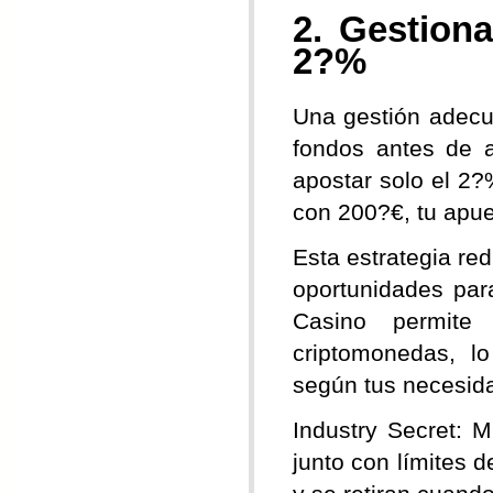
2. Gestiona
2?%
Una gestión adecua
fondos antes de a
apostar solo el 2?
con 200?€, tu apu
Esta estrategia re
oportunidades par
Casino permite
criptomonedas, lo
según tus necesid
Industry Secret: 
junto con límites 