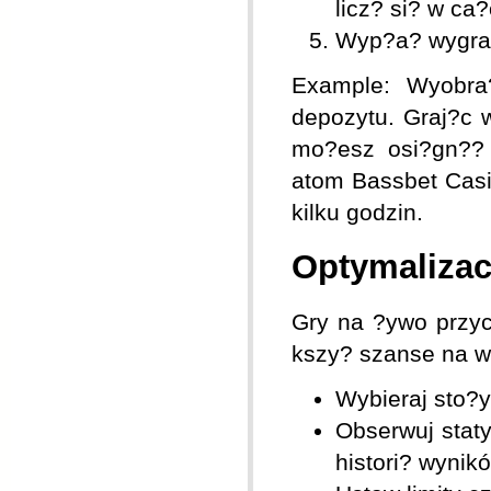
licz? si? w ca?
Wyp?a? wygran
Example: Wyobra
depozytu. Graj?c 
mo?esz osi?gn??
atom Bassbet Casi
kilku godzin.
Optymalizac
Gry na ?ywo przyc
kszy? szanse na w
Wybieraj sto?y
Obserwuj staty
histori? wynik