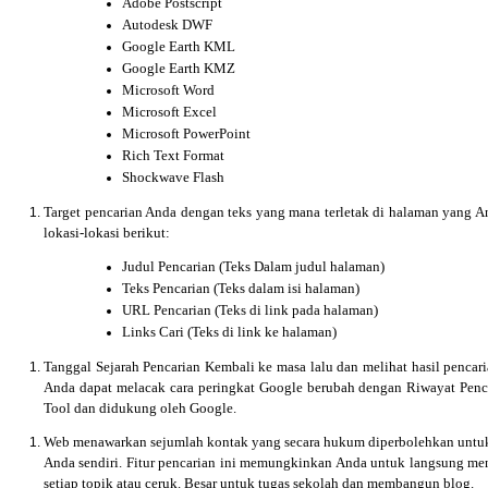
Adobe Postscript
Autodesk DWF
Google Earth KML
Google Earth KMZ
Microsoft Word
Microsoft Excel
Microsoft PowerPoint
Rich Text Format
Shockwave Flash
Target pencarian Anda dengan teks yang mana terletak di halaman yang An
lokasi-lokasi berikut:
Judul Pencarian (Teks Dalam judul halaman)
Teks Pencarian (Teks dalam isi halaman)
URL Pencarian (Teks di link pada halaman)
Links Cari (Teks di link ke halaman)
Tanggal Sejarah Pencarian
Kembali ke masa lalu dan melihat hasil pencari
Anda dapat melacak cara peringkat Google berubah dengan Riwayat Penca
Tool dan didukung oleh Google.
Web menawarkan sejumlah kontak yang secara hukum diperbolehkan untu
Anda sendiri. Fitur pencarian ini memungkinkan Anda untuk langsung me
setiap topik atau ceruk. Besar untuk tugas sekolah dan membangun blog.