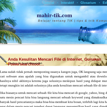
Tutorial
Interaktif
Glosarium
Ed
•
•
•
mahir-tik.com
Belajar tentang TIK | tips & trik Komp
Anda Kesulitan Mencari File di Internet, Gunakan
Powersearchtool…
Author:
M. Syarif Hidayatullah
Lama sudah tidak pernah memposting rasanya kangen juga, OK langsung saja me
cari software atau apalah yang bisa digunakan untuk mengambil atau downlo
hasilnya nihil akhirnya ketemu juga solusinya meskipun hasil yang didapat m
tetapi mungkin ini adalah solusinya jika anda kesulitan mencari sebuah file di inte
Jika biasanya untuk mencari sebuah file kita bisa mencari di google, yahoo, bing
satu mesin pencari kita bisa langsung mencari sebuah keyword yang dimaksudkan,
banyak hasil pencariannya maka bisa-bisa membuat kita bosan, terlebih lagi kita
agar dalam mesin pencari tersebut dapat langsung menampilkan hasil yang dimak