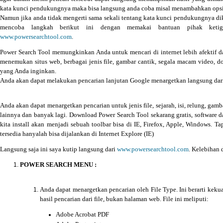
kata kunci pendukungnya maka bisa langsung anda coba misal menambahkan ops
Namun jika anda tidak mengerti sama sekali tentang kata kunci pendukungnya d
mencoba langkah berikut ini dengan memakai bantuan pihak ketig
www.powersearchtool.com
.
Power Search Tool memungkinkan Anda untuk mencari di internet lebih afektif
menemukan situs web, berbagai jenis file, gambar cantik, segala macam video,
yang Anda inginkan.
Anda akan dapat melakukan pencarian lanjutan Google menargetkan langsung dari
Anda akan dapat menargetkan pencarian untuk jenis file, sejarah, isi, relung, gamba
lainnya dan banyak lagi. Download Power Search Tool sekarang gratis, software da
kita install akan menjadi sebuah toolbar bisa di IE, Firefox, Apple, Windows. Tap
tersedia hanyalah bisa dijalankan di Internet Explore (IE)
Langsung saja ini saya kutip langsung dari
www.powersearchtool.com
. Kelebihan d
POWER SEARCH MENU :
Anda dapat menargetkan pencarian oleh File Type. Ini berarti kek
hasil pencarian dari file, bukan halaman web.
File ini meliputi:
Adobe Acrobat PDF