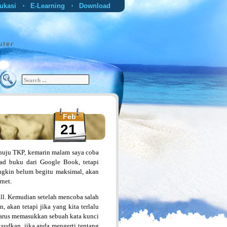
ukasi
E-Learning
Download
•
•
uter
Feb
21
nuju TKP, kemarin malam saya coba
ad buku dari Google Book, tetapi
ungkin belum begitu maksimal, akan
rnet.
 dll. Kemudian setelah mencoba salah
 akan tetapi jika yang kita terlalu
 harus memasukkan sebuah kata kunci
sudkan, jika anda mengerti tentang