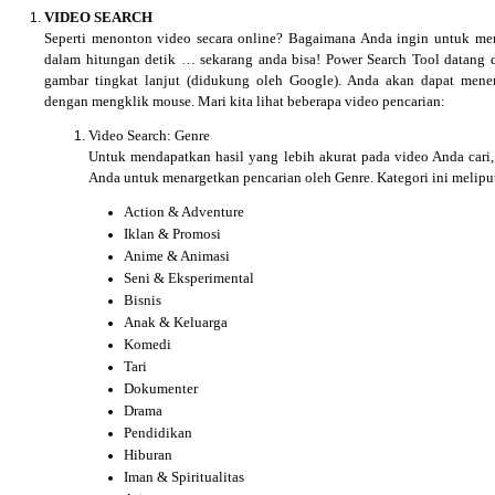
VIDEO SEARCH
Seperti menonton video secara online? Bagaimana Anda ingin untuk m
dalam hitungan detik … sekarang anda bisa! Power Search Tool datang de
gambar tingkat lanjut (didukung oleh Google). Anda akan dapat me
dengan mengklik mouse. Mari kita lihat beberapa video pencarian:
Video Search: Genre
Untuk mendapatkan hasil yang lebih akurat pada video Anda car
Anda untuk menargetkan pencarian oleh Genre. Kategori ini meliput
Action & Adventure
Iklan & Promosi
Anime & Animasi
Seni & Eksperimental
Bisnis
Anak & Keluarga
Komedi
Tari
Dokumenter
Drama
Pendidikan
Hiburan
Iman & Spiritualitas